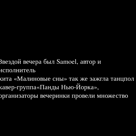
North Star, RussOutdoor, Deltaplan,
MasterAD, VOLT MDG Russia, Газпром Банк,
Tinkoff, TOR-media, PPL, ФСК,
СберМаркетинг, VK, Мособлреклама, SA
Media, Восток-Медиа, VINEX, Донстрой,
OMD, Group4m и другие.