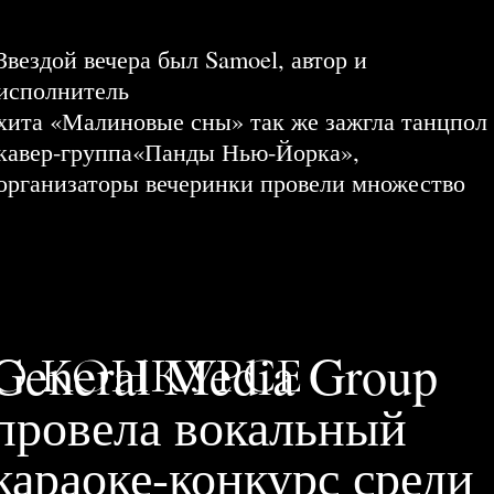
Звездой вечера был Samoel, автор и
исполнитель
хита «Малиновые сны» так же зажгла танцпол
кавер-группа«Панды Нью-Йорка»,
организаторы вечеринки провели множество
конкурсов с ценными призами и подарками, ну