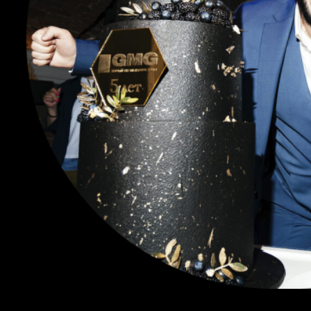
В номинации «Лучший мужской голос»
одержал победу Александр Волков из
компании «Инис Групп»
В мероприятии приняли
участие ведущие компании
и партнёры рекламной
отрасли: